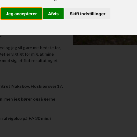
e fodpleje af høj kvalitet.
Jeg accepterer
Afvis
Skift indstillinger
 og hygiejnekrav.
hedspligt.
m.
.
 og jeg vil gøre mit bedste for,
et er vigtigt for mig, at mine
med sig, et flot resultat og et
entret Nakskov, Hoskiærsvej 17,
en, men jeg kører også gerne
fvigelse på +/- 30 min. i