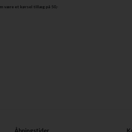
m være et kørsel tillæg på 50,-
Åbningstider
K