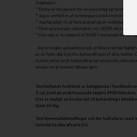
fodplejere.
* Dette er din garanti for en personlig og forebyggend
* Jeg er omfattet af foreningens etiske retningslinjer
* Jeg har pligt til, at føre journal og er underlagt tavs
* Dine oplysninger opbevares i et GDPR sikret syste
* Hos mig er du dækket af SADF´s behandlerforsikring
Jeg er meget opmærksom på, at levere en høj faglighed
at du føler dig tryg ifm. behandlingen af dine fødder. D
kunder efter endt behandling har en positiv oplevelse 
ønske om at komme tilbage igen.
Vestlollands fodklinik er beliggende i Sundhedsc
2 sal, (ved de praktiserende læger) 4900 Nakskov.
Det er muligt at booke tid til behandling i klinikk
hjem til dig.
Ved hjemmebehandlinger må der kalkuleres med en a
forhold til den aftalte tid.