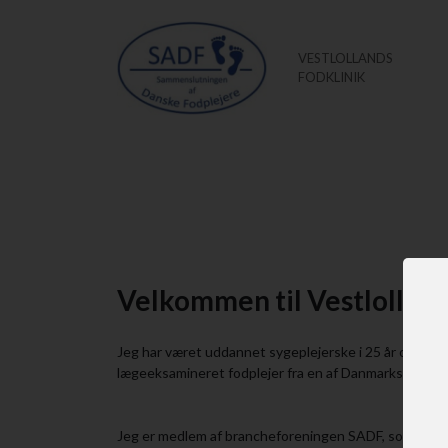
VESTLOLLANDS
FODKLINIK
Velkommen til Vestlolland
Jeg har været uddannet sygeplejerske i 25 år og er
lægeeksamineret fodplejer fra en af Danmarks godken
Jeg er medlem af brancheforeningen SADF, som er 