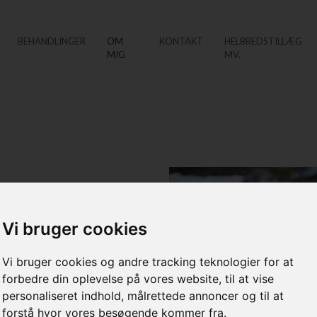
BEHANDLINGER
OM
KONTAKT
HELBREDSTILLÆG
MIG
MV.
s fodklinik
Vi bruger cookies
 derudover uddannet
Vi bruger cookies og andre tracking teknologier for at
dte fodplejerskoler.
forbedre din oplevelse på vores website, til at vise
personaliseret indhold, målrettede annoncer og til at
sammenslutningen af Danske
forstå hvor vores besøgende kommer fra.